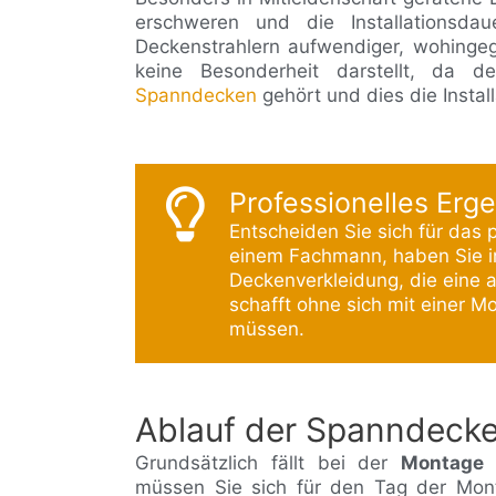
erschweren und die Installationsdau
Deckenstrahlern aufwendiger, wohing
keine Besonderheit darstellt, d
Spanndecken
gehört und dies die Install
Professionelles Erge
Entscheiden Sie sich für das
einem Fachmann, haben Sie in
Deckenverkleidung, die eine
schafft ohne sich mit einer 
müssen.
Ablauf der Spanndeck
Grundsätzlich fällt bei der
Montage
müssen Sie sich für den Tag der Mon