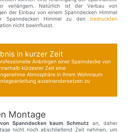
er verlängern. Natürlich ist der Verbau von
egen der Einbau von einem Spanndecken Himmel
a der Spanndecken Himmel zu den
bedruckten
ation nicht beeinflusst.
bnis in kurzer Zeit
 professionelle Anbringen einer Spanndecke von
nerhalb kürzester Zeit eine
 angenehme Atmosphäre in Ihrem Wohnraum
Montageanleitung auseinandersetzen zu
en Montage
 von Spanndecken kaum Schmutz
an, daher
tage nicht noch abschließend Zeit nehmen, um