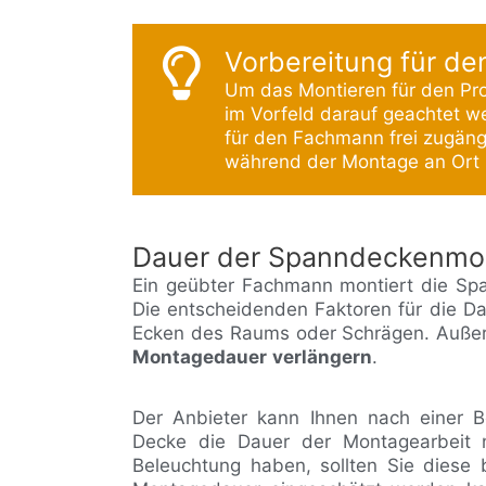
Vorbereitung für den
Um das Montieren für den Prof
im Vorfeld darauf geachtet w
für den Fachmann frei zugäng
während der Montage an Ort u
Dauer der Spanndeckenmo
Ein geübter Fachmann montiert die S
Die entscheidenden Faktoren für die Da
Ecken des Raums oder Schrägen. Auß
Montagedauer
verlängern
.
Der Anbieter kann Ihnen nach einer 
Decke die Dauer der Montagearbeit n
Beleuchtung haben, sollten Sie diese 