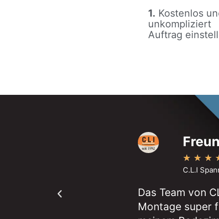
1.
Kostenlos un
unkompliziert
Auftrag einstel
Freun
★
★
★
C.L.I Spa
Das Team von CL
Montage super f