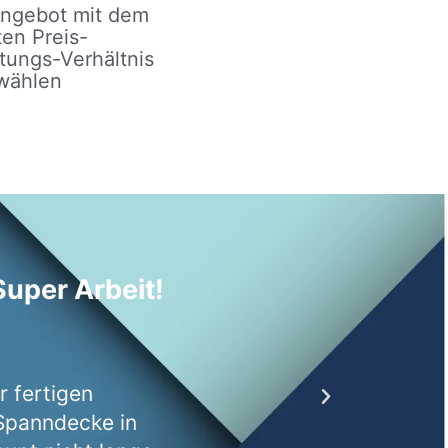
ngebot mit dem
en Preis-
tungs-Verhältnis
wählen
uper Arbeit!
Super Serv
★
★
★
★
★
Lehmann Spanndecken
 fertigen
Innerhalb von 3 Tagen wa
 Spanndecke in
Beratung. Die Montage s