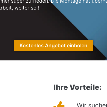
er super zufrieden. Die Montage hat überha
rbeit, weiter so !
Kostenlos Angebot einholen
Ihre Vorteile:
Wir suchen