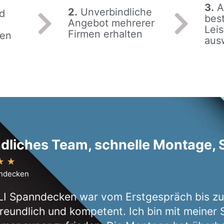
3.
A
2.
Unverbindliche
d
best
Angebot mehrerer
Leis
Firmen erhalten
len
aus
dliches Team, schnelle Montage, S
★
★
nndecken
I Spanndecken war vom Erstgespräch bis zur
reundlich und kompetent. Ich bin mit meiner