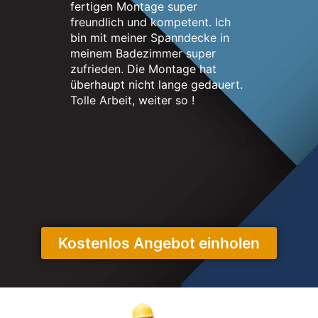
fertigen Montage super
nett. Me
freundlich und kompetent. Ich
erstrahlt
bin mit meiner Spanndecke in
neuen un
meinem Badezimmer super
sehr zuf
zufrieden. Die Montage hat
überhaupt nicht lange gedauert.
Tolle Arbeit, weiter so !
Kostenlos Angebot einholen