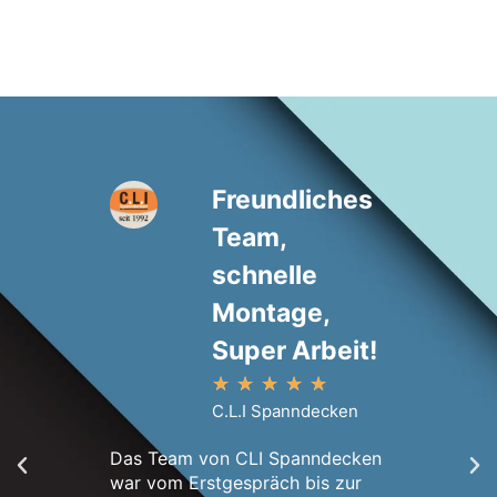
Freundliches
Team,
schnelle
Montage,
Super Arbeit!
★
★
★
★
★
Innerhal
C.L.I Spanndecken
Erstbesi
Wohnung.
Das Team von CLI Spanndecken
Montage
war vom Erstgespräch bis zur
war wirk