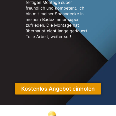
fertigen Montage super
nett. Me
freundlich und kompetent. Ich
erstrahlt
bin mit meiner Spanndecke in
neuen un
meinem Badezimmer super
sehr zuf
zufrieden. Die Montage hat
überhaupt nicht lange gedauert.
Tolle Arbeit, weiter so !
Kostenlos Angebot einholen