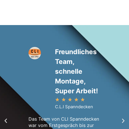
Freundliches
Team,
schnelle
Montage,
Super Arbeit!
★
★
★
★
★
Innerhal
C.L.I Spanndecken
Erstbesi
Wohnung.
Das Team von CLI Spanndecken
Montage
war vom Erstgespräch bis zur
war wirk