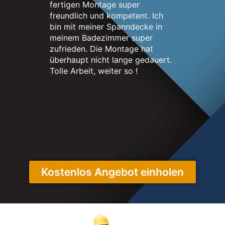
fertigen Montage super
nett. Me
freundlich und kompetent. Ich
erstrahlt
bin mit meiner Spanndecke in
neuen un
meinem Badezimmer super
sehr zuf
zufrieden. Die Montage hat
überhaupt nicht lange gedauert.
Tolle Arbeit, weiter so !
Kostenlos Angebot einholen