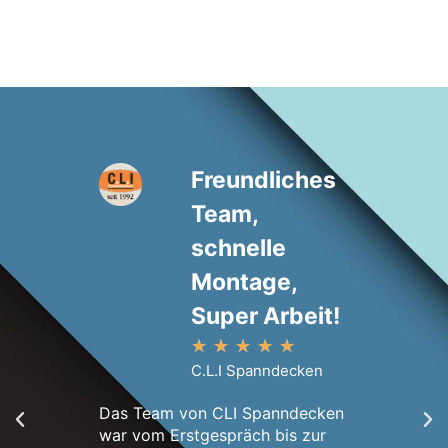
Freundliches
Team,
schnelle
Montage,
Super Arbeit!
★
★
★
★
★
Innerhal
C.L.I Spanndecken
Erstbesi
Wohnung.
Das Team von CLI Spanndecken
Montage
war vom Erstgespräch bis zur
war wirk