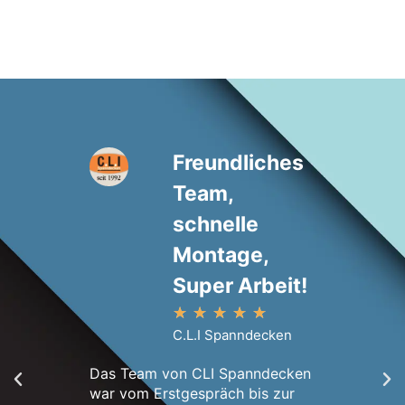
Freundliches
Team,
schnelle
Montage,
Super Arbeit!
★
★
★
★
★
Innerhal
C.L.I Spanndecken
Erstbesi
Wohnung.
Das Team von CLI Spanndecken
Montage
war vom Erstgespräch bis zur
war wirk