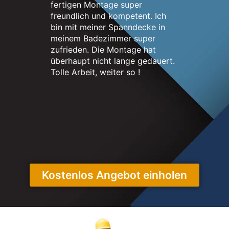
fertigen Montage super
nett. Me
freundlich und kompetent. Ich
erstrahlt
bin mit meiner Spanndecke in
neuen un
meinem Badezimmer super
sehr zuf
zufrieden. Die Montage hat
überhaupt nicht lange gedauert.
Tolle Arbeit, weiter so !
Kostenlos Angebot einholen